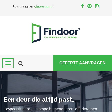
Bezoek onze
showroom
!
OFFERTE AANVRAGEN
Een deur die altijd past...
Gespecialiseerd in stompe binnendeuren, deurkozijnen,