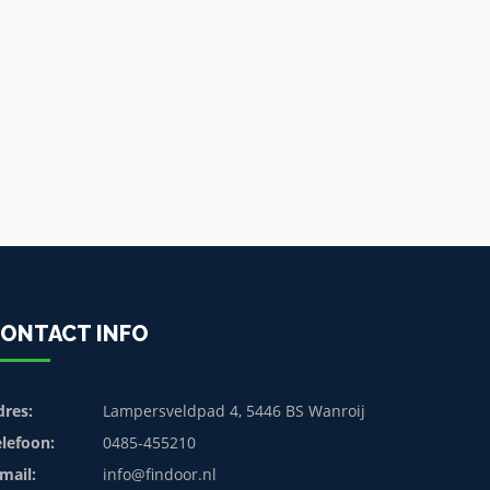
ONTACT INFO
dres:
Lampersveldpad 4, 5446 BS Wanroij
elefoon:
0485-455210
mail:
info@findoor.nl