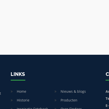
LINKS
C
Home
Nieuws & blogs
A
t
T
Historie
Producten
E-
Inspiratie Fotoboek
Over Findoor