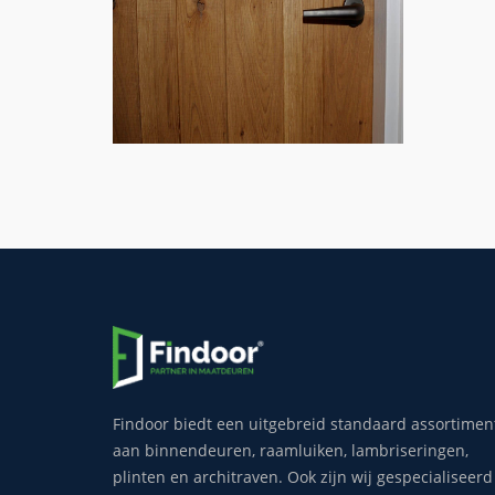
Findoor biedt een uitgebreid standaard assortimen
aan binnendeuren, raamluiken, lambriseringen,
plinten en architraven. Ook zijn wij gespecialiseerd