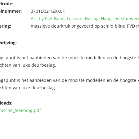
elcode:
elnummer:
3701D021IZXX0F
:
Arc by Piet Boon
,
Formani Beslag
,
Hang- en sluitwer
ering:
massieve deurkruk ongeveerd op schild blind PVD 
rijving:
ngspunt is het aanbieden van de mooiste modellen en de hoogste kw
chten van luxe deurbeslag.
ngspunt is het aanbieden van de mooiste modellen en de hoogste kw
chten van luxe deurbeslag.
oads:
nische_tekening.pdf