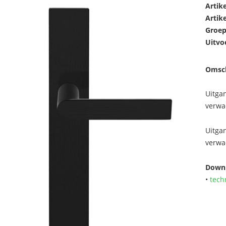
Artik
Artik
Groep
Uitvo
Omsch
Uitga
verwa
Uitga
verwa
Downl
•
tech