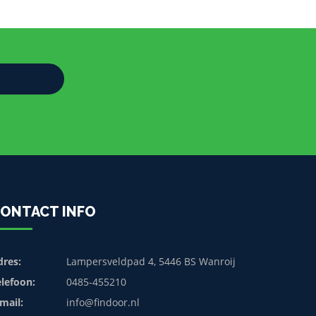
ONTACT INFO
dres:
Lampersveldpad 4, 5446 BS Wanroij
elefoon:
0485-455210
mail:
info@findoor.nl