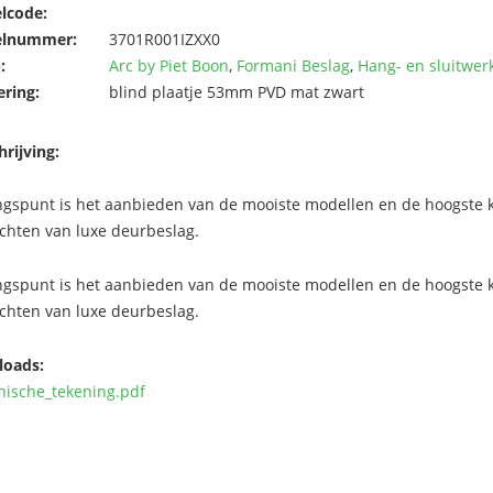
elcode:
elnummer:
3701R001IZXX0
:
Arc by Piet Boon
,
Formani Beslag
,
Hang- en sluitwer
ering:
blind plaatje 53mm PVD mat zwart
rijving:
ngspunt is het aanbieden van de mooiste modellen en de hoogste kw
chten van luxe deurbeslag.
ngspunt is het aanbieden van de mooiste modellen en de hoogste kw
chten van luxe deurbeslag.
oads:
nische_tekening.pdf