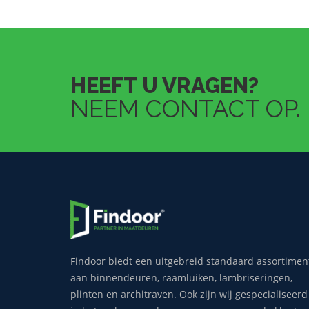
HEEFT U VRAGEN?
NEEM CONTACT OP.
Findoor biedt een uitgebreid standaard assortimen
aan binnendeuren, raamluiken, lambriseringen,
plinten en architraven. Ook zijn wij gespecialiseerd