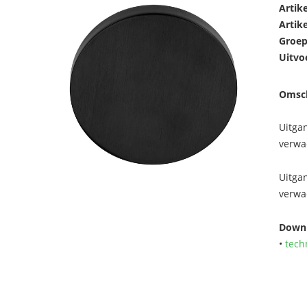
Artik
Artik
Groep
Uitvo
Omsch
Uitga
verwa
Uitga
verwa
Downl
•
tech