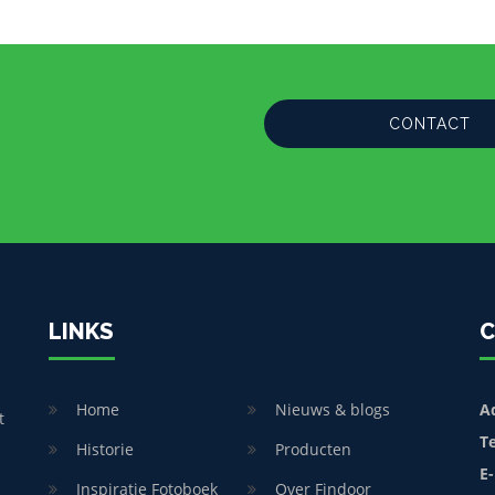
CONTACT
LINKS
C
Home
Nieuws & blogs
A
t
T
Historie
Producten
E-
Inspiratie Fotoboek
Over Findoor