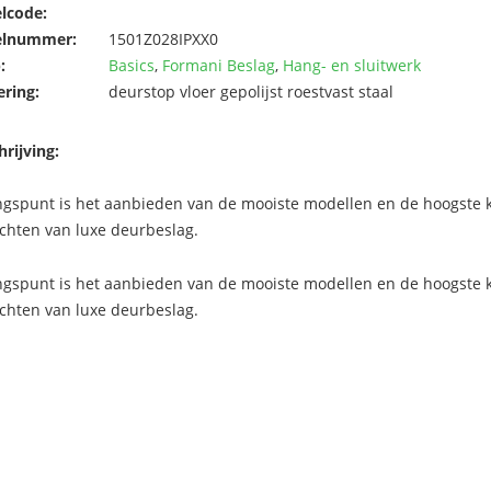
elcode:
elnummer:
1501Z028IPXX0
:
Basics
,
Formani Beslag
,
Hang- en sluitwerk
ering:
deurstop vloer gepolijst roestvast staal
rijving:
ngspunt is het aanbieden van de mooiste modellen en de hoogste kw
chten van luxe deurbeslag.
ngspunt is het aanbieden van de mooiste modellen en de hoogste kw
chten van luxe deurbeslag.