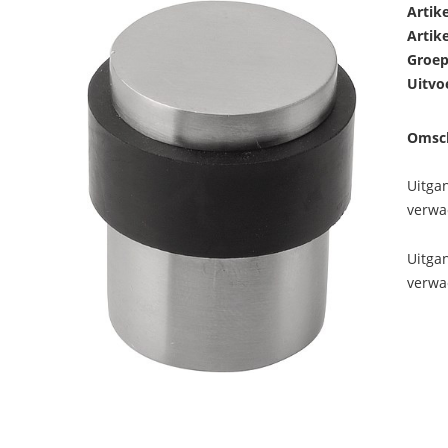
Artik
Artik
Groep
Uitvo
Omsch
Uitga
verwa
Uitga
verwa