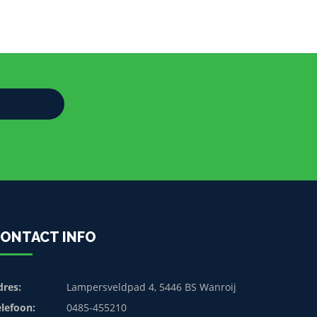
ONTACT INFO
dres:
Lampersveldpad 4, 5446 BS Wanroij
elefoon:
0485-455210