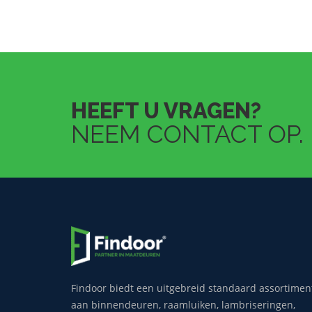
HEEFT U VRAGEN?
NEEM CONTACT OP.
Findoor biedt een uitgebreid standaard assortimen
aan binnendeuren, raamluiken, lambriseringen,