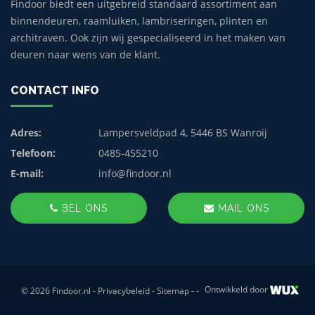
Findoor biedt een uitgebreid standaard assortiment aan
binnendeuren, raamluiken, lambriseringen, plinten en
architraven. Ook zijn wij gespecialiseerd in het maken van
deuren naar wens van de klant.
CONTACT INFO
Adres:
Lampersveldpad 4, 5446 BS Wanroij
Telefoon:
0485-455210
E-mail:
info@findoor.nl
BEL ONS
MAIL ONS
Ontwikkeld door
© 2026 Findoor.nl -
Privacybeleid
-
Sitemap
-
-