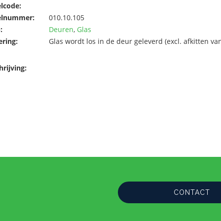
elcode:
elnummer:
010.10.105
:
Deuren
,
Glas
ering:
Glas wordt los in de deur geleverd (excl. afkitten van
rijving:
CONTACT