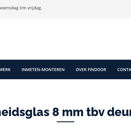
oensdag t/m vrijdag.
TWERK
INMETEN-MONTEREN
OVER FINDOOR
CONTA
heidsglas 8 mm tbv de