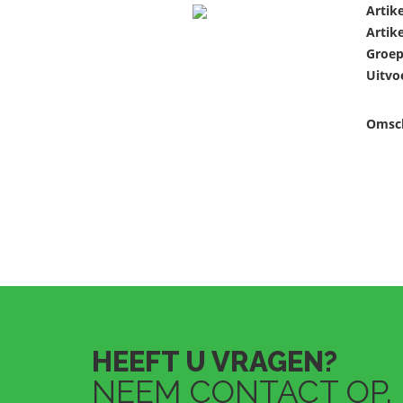
Artik
Artik
Groep
Uitvo
Omsch
HEEFT U VRAGEN?
NEEM CONTACT OP.