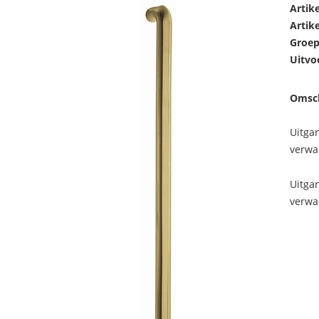
Artik
Artik
Groep
Uitvo
Omsch
Uitga
verwa
Uitga
verwa