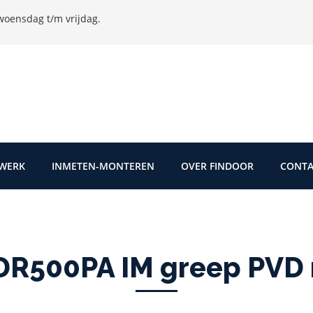
oensdag t/m vrijdag.
TWERK
INMETEN-MONTEREN
OVER FINDOOR
CONTA
DR500PA IM greep PVD