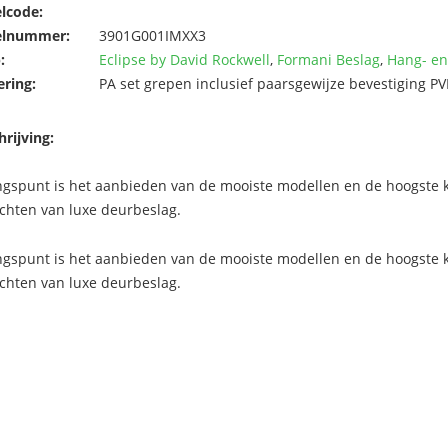
elcode:
elnummer:
3901G001IMXX3
:
Eclipse by David Rockwell
,
Formani Beslag
,
Hang- en
ering:
PA set grepen inclusief paarsgewijze bevestiging P
rijving:
ngspunt is het aanbieden van de mooiste modellen en de hoogste kw
chten van luxe deurbeslag.
ngspunt is het aanbieden van de mooiste modellen en de hoogste kw
chten van luxe deurbeslag.