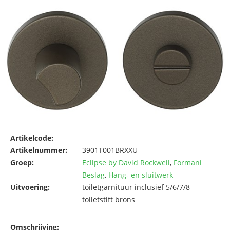
Artikelcode:
Artikelnummer:
3901T001BRXXU
Groep:
Eclipse by David Rockwell
,
Formani
Beslag
,
Hang- en sluitwerk
Uitvoering:
toiletgarnituur inclusief 5/6/7/8
toiletstift brons
Omschrijving: