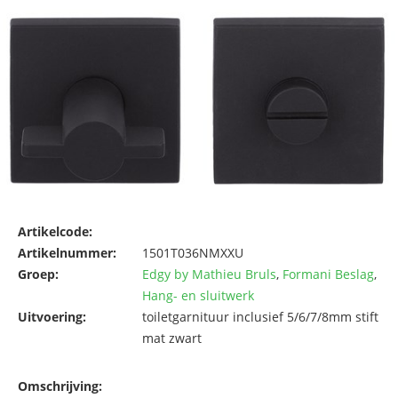
Artikelcode:
Artikelnummer:
1501T036NMXXU
Groep:
Edgy by Mathieu Bruls
,
Formani Beslag
,
Hang- en sluitwerk
Uitvoering:
toiletgarnituur inclusief 5/6/7/8mm stift
mat zwart
Omschrijving: