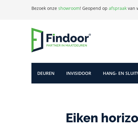
Bezoek onze
showroom
!
Geopend op
afspraak
van w
DEUREN
INVISIDOOR
HANG- EN SLUI
Eiken horiz