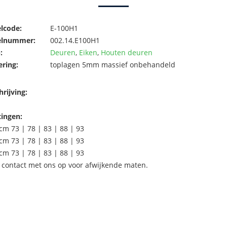
elcode:
E-100H1
elnummer:
002.14.E100H1
:
Deuren
,
Eiken
,
Houten deuren
ering:
toplagen 5mm massief onbehandeld
rijving:
ingen:
cm 73 | 78 | 83 | 88 | 93
cm 73 | 78 | 83 | 88 | 93
cm 73 | 78 | 83 | 88 | 93
contact met ons op voor afwijkende maten.