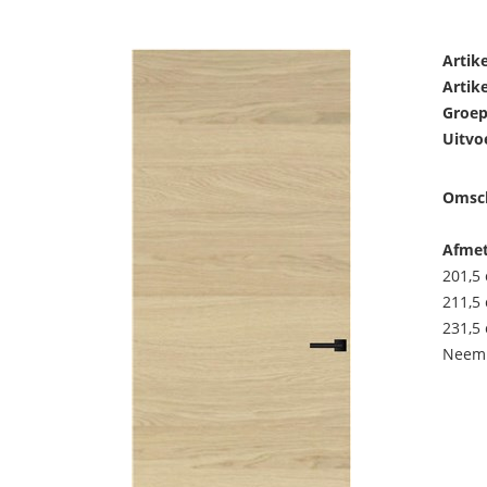
Artik
Artik
Groep
Uitvo
Omsch
Afmet
201,5 
211,5 
231,5 
Neem 