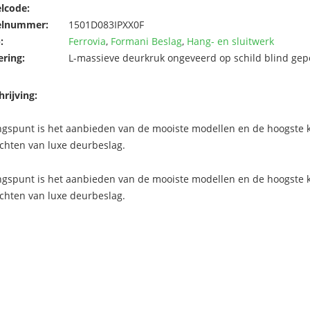
elcode:
elnummer:
1501D083IPXX0F
:
Ferrovia
,
Formani Beslag
,
Hang- en sluitwerk
ering:
L-massieve deurkruk ongeveerd op schild blind gepol
rijving:
ngspunt is het aanbieden van de mooiste modellen en de hoogste kw
chten van luxe deurbeslag.
ngspunt is het aanbieden van de mooiste modellen en de hoogste kw
chten van luxe deurbeslag.