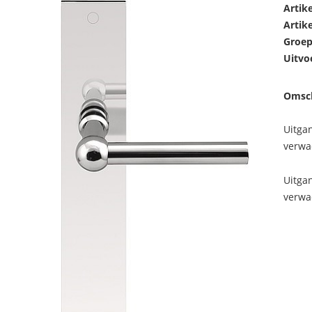
Artik
Artik
Groep
Uitvo
Omsch
Uitga
verwa
Uitga
verwa