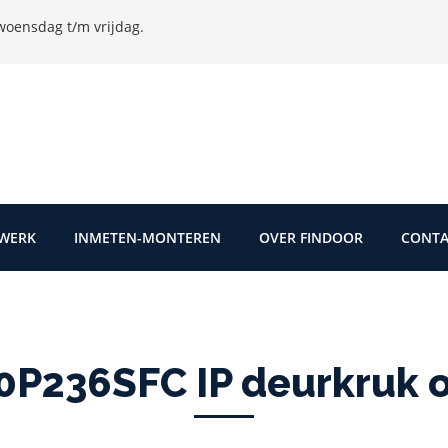
oensdag t/m vrijdag.
TWERK
INMETEN-MONTEREN
OVER FINDOOR
CONTA
P236SFC IP deurkruk op