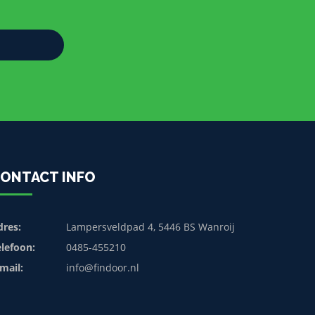
ONTACT INFO
dres:
Lampersveldpad 4, 5446 BS Wanroij
elefoon:
0485-455210
mail:
info@findoor.nl