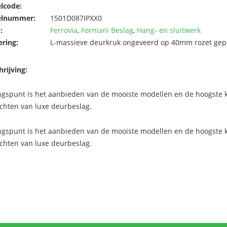
elcode:
elnummer:
1501D087IPXX0
:
Ferrovia
,
Formani Beslag
,
Hang- en sluitwerk
ering:
L-massieve deurkruk ongeveerd op 40mm rozet gepoli
rijving:
ngspunt is het aanbieden van de mooiste modellen en de hoogste kw
chten van luxe deurbeslag.
ngspunt is het aanbieden van de mooiste modellen en de hoogste kw
chten van luxe deurbeslag.