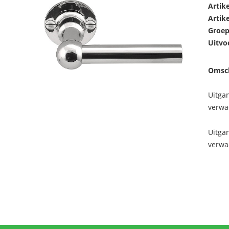
Artik
Artik
Groep
Uitvo
Omsch
Uitga
verwa
Uitga
verwa