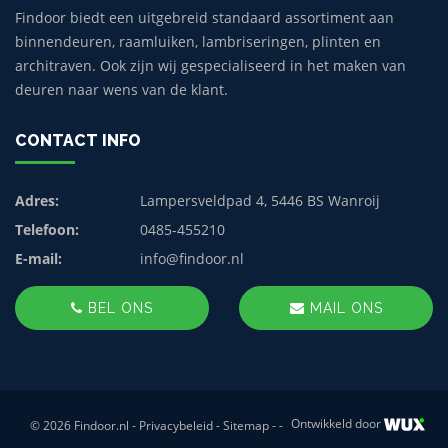
Findoor biedt een uitgebreid standaard assortiment aan
binnendeuren, raamluiken, lambriseringen, plinten en
architraven. Ook zijn wij gespecialiseerd in het maken van
deuren naar wens van de klant.
CONTACT INFO
Adres:
Lampersveldpad 4, 5446 BS Wanroij
Telefoon:
0485-455210
E-mail:
info@findoor.nl
BEL ONS
MAIL ONS
Ontwikkeld door
© 2026 Findoor.nl -
Privacybeleid
-
Sitemap
-
-