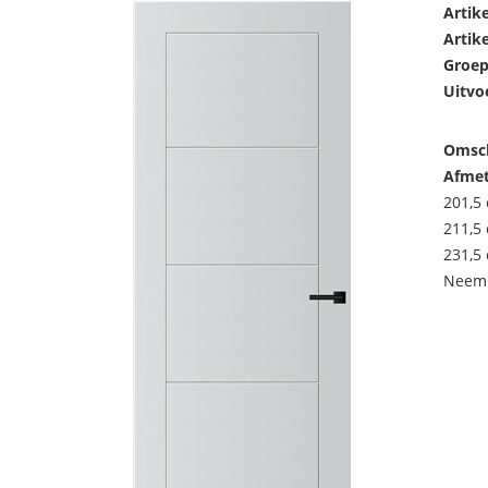
Artik
Artik
Groep
Uitvo
Omsch
Afmet
201,5 
211,5 
231,5 
Neem 