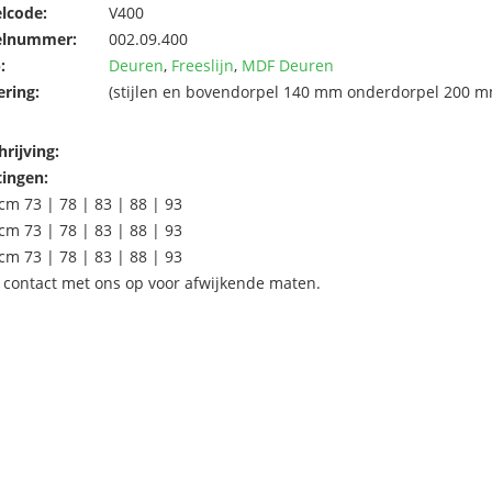
elcode:
V400
elnummer:
002.09.400
:
Deuren
,
Freeslijn
,
MDF Deuren
ering:
(stijlen en bovendorpel 140 mm onderdorpel 200 m
rijving:
ingen:
cm 73 | 78 | 83 | 88 | 93
cm 73 | 78 | 83 | 88 | 93
cm 73 | 78 | 83 | 88 | 93
contact met ons op voor afwijkende maten.