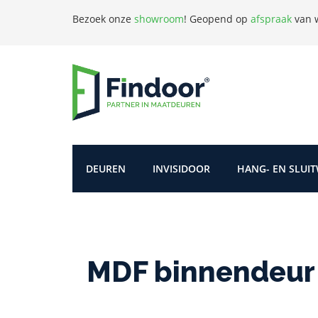
Bezoek onze
showroom
!
Geopend op
afspraak
van w
DEUREN
INVISIDOOR
HANG- EN SLUI
MDF binnendeur 