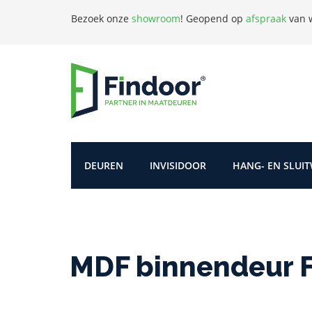
Bezoek onze
showroom
!
Geopend op
afspraak
van w
DEUREN
INVISIDOOR
HANG- EN SLUI
MDF binnendeur F