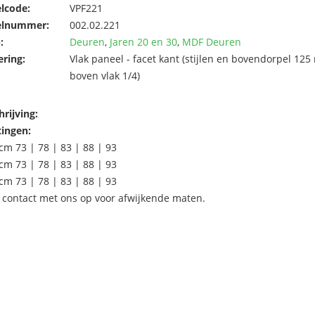
elcode:
VPF221
elnummer:
002.02.221
:
Deuren
,
Jaren 20 en 30
,
MDF Deuren
ering:
Vlak paneel - facet kant (stijlen en bovendorpel
boven vlak 1/4)
rijving:
ingen:
cm 73 | 78 | 83 | 88 | 93
cm 73 | 78 | 83 | 88 | 93
cm 73 | 78 | 83 | 88 | 93
contact met ons op voor afwijkende maten.