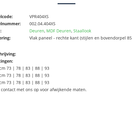
elcode:
VPR404XS
elnummer:
002.04.404XS
:
Deuren
,
MDF Deuren
,
Staallook
ering:
Vlak paneel - rechte kant (stijlen en bovendorpel
rijving:
ingen:
cm 73 | 78 | 83 | 88 | 93
cm 73 | 78 | 83 | 88 | 93
cm 73 | 78 | 83 | 88 | 93
contact met ons op voor afwijkende maten.