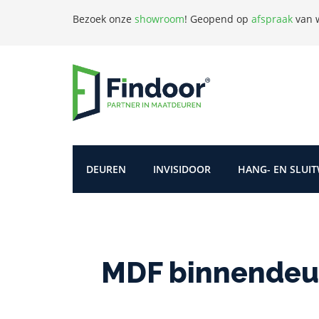
Bezoek onze
showroom
!
Geopend op
afspraak
van w
DEUREN
INVISIDOOR
HANG- EN SLUI
MDF binnendeur