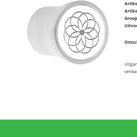
Artik
Artik
Groep
Uitvo
Omsch
Uitga
verwa