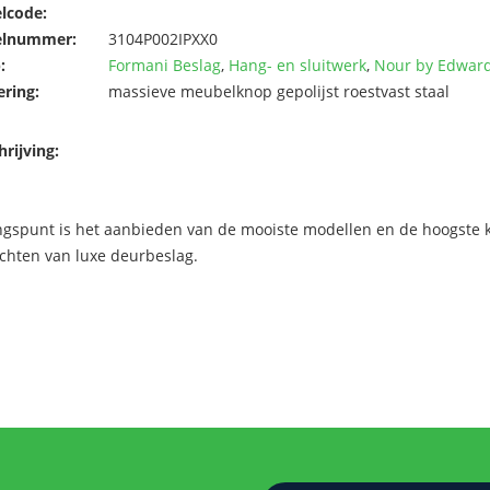
elcode:
elnummer:
3104P002IPXX0
:
Formani Beslag
,
Hang- en sluitwerk
,
Nour by Edward
ering:
massieve meubelknop gepolijst roestvast staal
rijving:
ngspunt is het aanbieden van de mooiste modellen en de hoogste kw
chten van luxe deurbeslag.