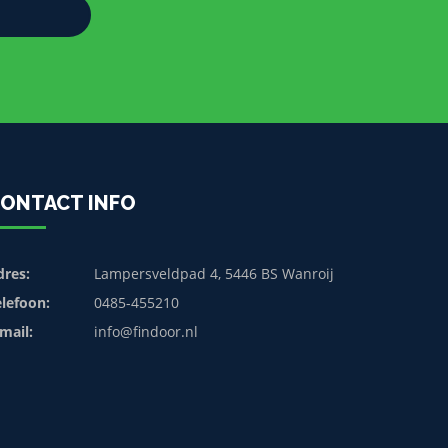
ONTACT INFO
dres:
Lampersveldpad 4, 5446 BS Wanroij
elefoon:
0485-455210
mail:
info@findoor.nl