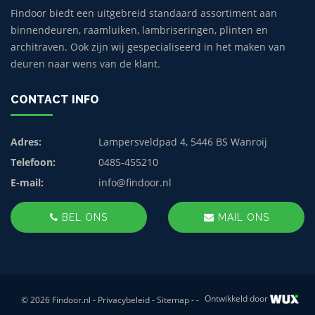
Findoor biedt een uitgebreid standaard assortiment aan
binnendeuren, raamluiken, lambriseringen, plinten en
architraven. Ook zijn wij gespecialiseerd in het maken van
deuren naar wens van de klant.
CONTACT INFO
Adres:
Lampersveldpad 4, 5446 BS Wanroij
Telefoon:
0485-455210
E-mail:
info@findoor.nl
BEL ONS
MAIL ONS
Ontwikkeld door
© 2026 Findoor.nl -
Privacybeleid
-
Sitemap
-
-