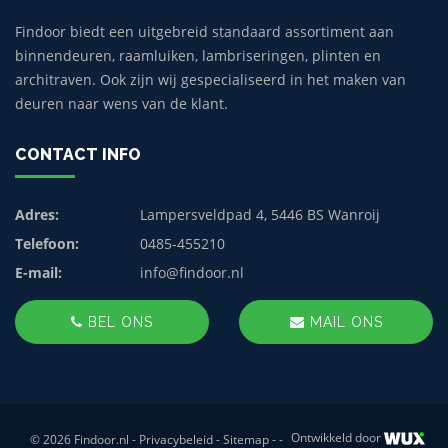
Findoor biedt een uitgebreid standaard assortiment aan
binnendeuren, raamluiken, lambriseringen, plinten en
architraven. Ook zijn wij gespecialiseerd in het maken van
deuren naar wens van de klant.
CONTACT INFO
Adres:
Lampersveldpad 4, 5446 BS Wanroij
Telefoon:
0485-455210
E-mail:
info@findoor.nl
BEL ONS
MAIL ONS
Ontwikkeld door
© 2026 Findoor.nl -
Privacybeleid
-
Sitemap
-
-