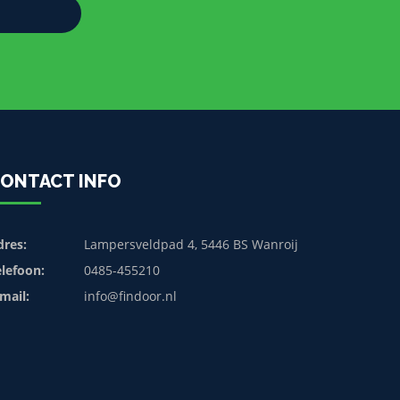
ONTACT INFO
dres:
Lampersveldpad 4, 5446 BS Wanroij
elefoon:
0485-455210
mail:
info@findoor.nl