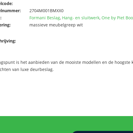
elcode:
elnummer:
2704M001BMXX0
:
Formani Beslag
,
Hang- en sluitwerk
,
One by Piet Bo
ering:
massieve meubelgreep wit
rijving:
ngspunt is het aanbieden van de mooiste modellen en de hoogste kw
chten van luxe deurbeslag.