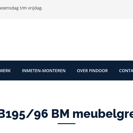
oensdag t/m vrijdag.
TWERK
INMETEN-MONTEREN
OVER FINDOOR
CONTA
B195/96 BM meubelgre