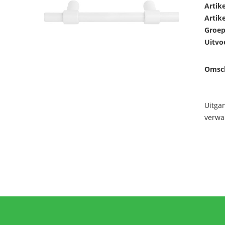
Artik
Artik
Groep
Uitvo
Omsch
Uitga
verwa