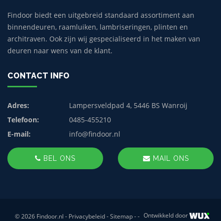
Findoor biedt een uitgebreid standaard assortiment aan
binnendeuren, raamluiken, lambriseringen, plinten en
architraven. Ook zijn wij gespecialiseerd in het maken van
deuren naar wens van de klant.
CONTACT INFO
Adres:
Lampersveldpad 4, 5446 BS Wanroij
Telefoon:
0485-455210
E-mail:
info@findoor.nl
BEL ONS
MAIL ONS
Ontwikkeld door
© 2026 Findoor.nl -
Privacybeleid
-
Sitemap
-
-