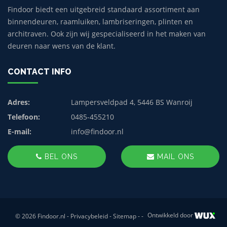
Findoor biedt een uitgebreid standaard assortiment aan
binnendeuren, raamluiken, lambriseringen, plinten en
architraven. Ook zijn wij gespecialiseerd in het maken van
deuren naar wens van de klant.
CONTACT INFO
Adres:
Lampersveldpad 4, 5446 BS Wanroij
Telefoon:
0485-455210
E-mail:
info@findoor.nl
BEL ONS
MAIL ONS
Ontwikkeld door
© 2026 Findoor.nl -
Privacybeleid
-
Sitemap
-
-