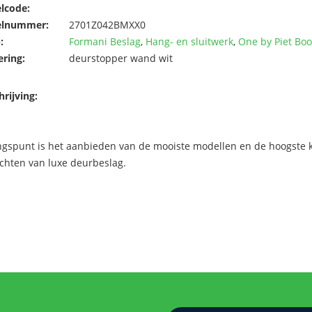
elcode:
elnummer:
2701Z042BMXX0
:
Formani Beslag
,
Hang- en sluitwerk
,
One by Piet Bo
ering:
deurstopper wand wit
rijving:
ngspunt is het aanbieden van de mooiste modellen en de hoogste kw
chten van luxe deurbeslag.