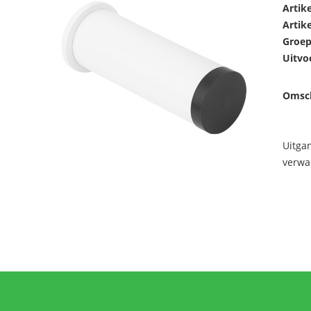
Artik
Artik
Groep
Uitvo
Omsch
Uitga
verwa