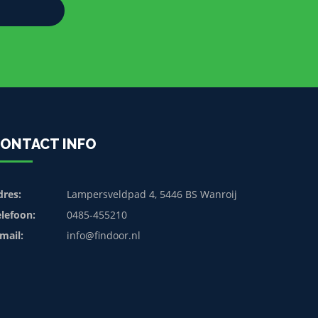
ONTACT INFO
dres:
Lampersveldpad 4, 5446 BS Wanroij
elefoon:
0485-455210
mail:
info@findoor.nl