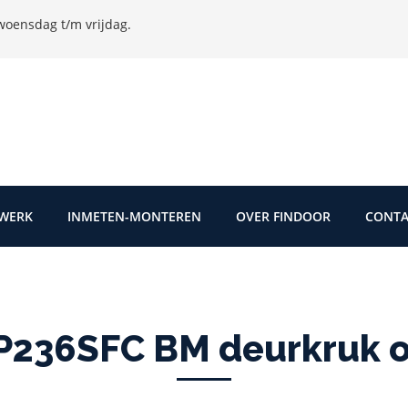
oensdag t/m vrijdag.
TWERK
INMETEN-MONTEREN
OVER FINDOOR
CONTA
236SFC BM deurkruk op