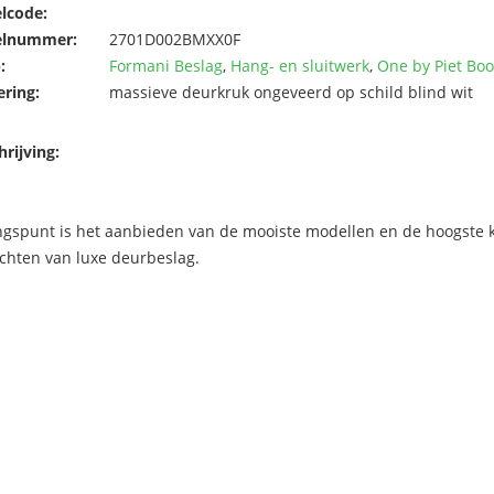
elcode:
elnummer:
2701D002BMXX0F
:
Formani Beslag
,
Hang- en sluitwerk
,
One by Piet Bo
ering:
massieve deurkruk ongeveerd op schild blind wit
rijving:
ngspunt is het aanbieden van de mooiste modellen en de hoogste kw
chten van luxe deurbeslag.