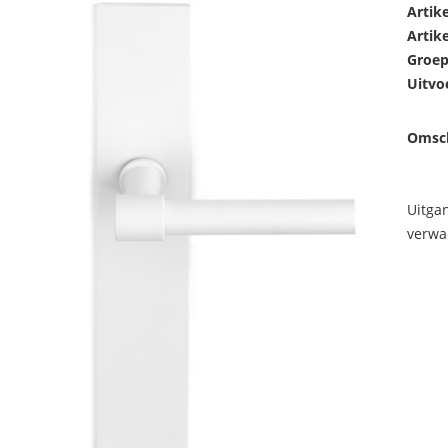
Artik
Artik
Groep
Uitvo
Omsch
Uitga
verwa