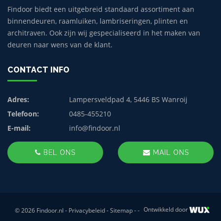
Findoor biedt een uitgebreid standaard assortiment aan
binnendeuren, raamluiken, lambriseringen, plinten en
architraven. Ook zijn wij gespecialiseerd in het maken van
deuren naar wens van de klant.
CONTACT INFO
Adres:
Lampersveldpad 4, 5446 BS Wanroij
Telefoon:
0485-455210
E-mail:
info@findoor.nl
BEL ONS
MAIL ONS
Ontwikkeld door
© 2026 Findoor.nl -
Privacybeleid
-
Sitemap
-
-