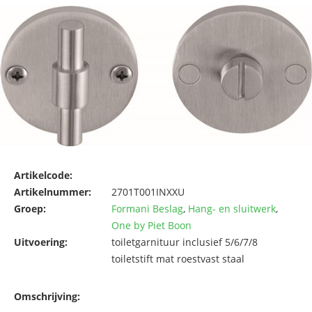
Artikelcode:
Artikelnummer:
2701T001INXXU
Groep:
Formani Beslag
,
Hang- en sluitwerk
,
One by Piet Boon
Uitvoering:
toiletgarnituur inclusief 5/6/7/8
toiletstift mat roestvast staal
Omschrijving: