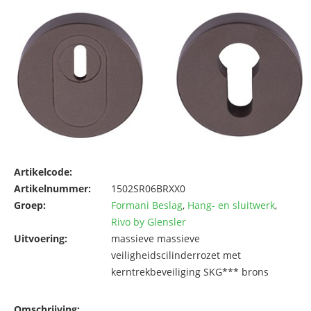
Artikelcode:
Artikelnummer:
1502SR06BRXX0
Groep:
Formani Beslag
,
Hang- en sluitwerk
,
Rivo by Glensler
Uitvoering:
massieve massieve
veiligheidscilinderrozet met
kerntrekbeveiliging SKG*** brons
Omschrijving: