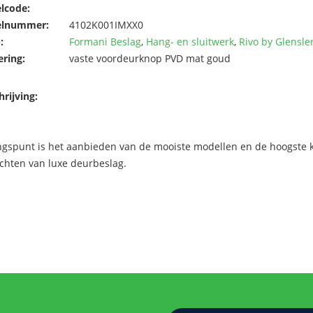
elcode:
elnummer:
4102K001IMXX0
:
Formani Beslag
,
Hang- en sluitwerk
,
Rivo by Glensle
ering:
vaste voordeurknop PVD mat goud
rijving:
ngspunt is het aanbieden van de mooiste modellen en de hoogste kw
chten van luxe deurbeslag.