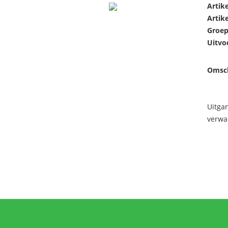
Artik
Artik
Groep
Uitvo
Omsch
Uitga
verwa