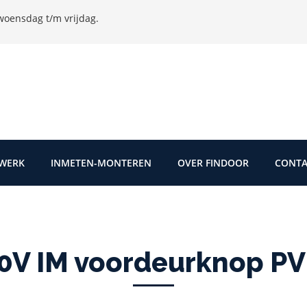
oensdag t/m vrijdag.
TWERK
INMETEN-MONTEREN
OVER FINDOOR
CONTA
0V IM voordeurknop P