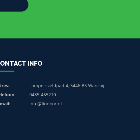
ONTACT INFO
dres:
Lampersveldpad 4, 5446 BS Wanroij
elefoon:
0485-455210
mail:
info@findoor.nl