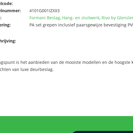
elcode:
elnummer:
4101G001IZXX3
:
Formani Beslag
,
Hang- en sluitwerk
,
Rivo by Glensle
ering:
PA set grepen inclusief paarsgewijze bevestiging P
rijving:
ngspunt is het aanbieden van de mooiste modellen en de hoogste kw
chten van luxe deurbeslag.