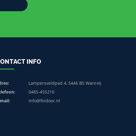
ONTACT INFO
dres:
Lampersveldpad 4, 5446 BS Wanroij
elefoon:
0485-455210
mail:
info@findoor.nl