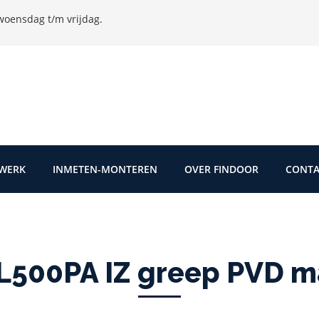
oensdag t/m vrijdag.
TWERK
INMETEN-MONTEREN
OVER FINDOOR
CONTA
L500PA IZ greep PVD m