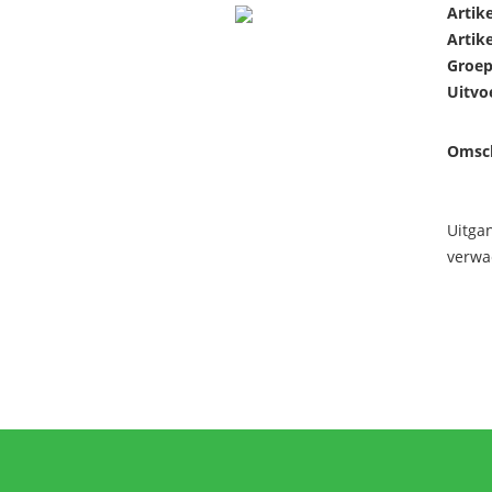
Artik
Artik
Groep
Uitvo
Omsch
Uitga
verwa