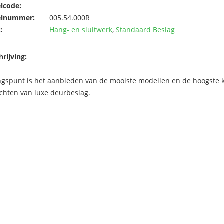
elcode:
elnummer:
005.54.000R
:
Hang- en sluitwerk
,
Standaard Beslag
rijving:
ngspunt is het aanbieden van de mooiste modellen en de hoogste kw
chten van luxe deurbeslag.