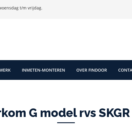
oensdag t/m vrijdag.
TWERK
INMETEN-MONTEREN
OVER FINDOOR
CONTA
rkom G model rvs SKGR