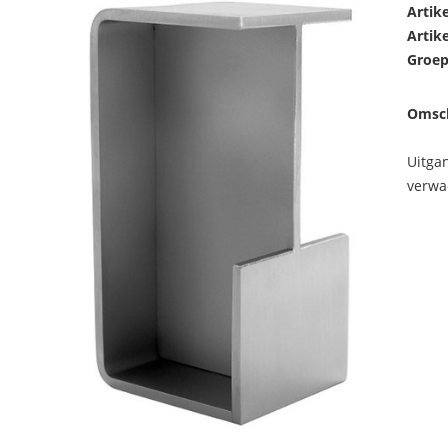
Artik
Artik
Groep
Omsch
Uitga
verwa