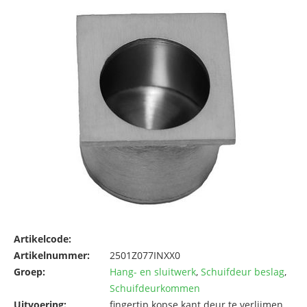
Artikelcode:
Artikelnummer:
2501Z077INXX0
Groep:
Hang- en sluitwerk
,
Schuifdeur beslag
,
Schuifdeurkommen
Uitvoering:
fingertip kopse kant deur te verlijmen