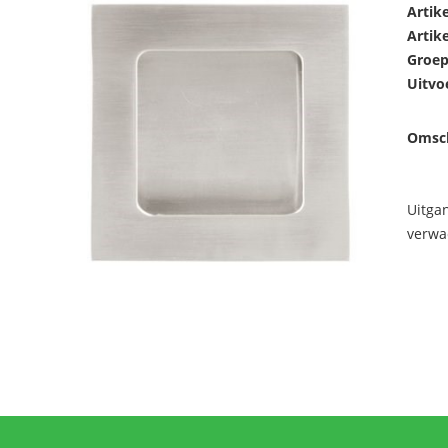
Artik
Artik
Groep
Uitvo
Omsch
Uitga
verwa