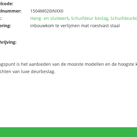
elcode:
elnummer:
1504M020INXX0
:
Hang- en sluitwerk
,
Schuifdeur beslag
,
Schuifdeur
ering:
inbouwkom te verlijmen mat roestvast staal
rijving:
ngspunt is het aanbieden van de mooiste modellen en de hoogste kw
chten van luxe deurbeslag.