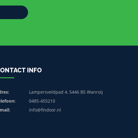
ONTACT INFO
dres:
Lampersveldpad 4, 5446 BS Wanroij
elefoon:
0485-455210
mail:
info@findoor.nl