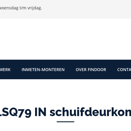
oensdag t/m vrijdag.
TWERK
INMETEN-MONTEREN
OVER FINDOOR
CONTA
SQ79 IN schuifdeurko