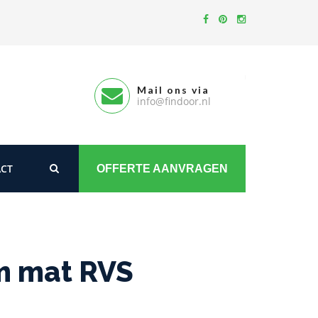
Mail ons via
info@findoor.nl
CT
OFFERTE AANVRAGEN
m mat RVS