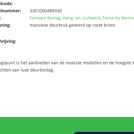
elcode:
elnummer:
3301D004BRXX0
:
Formani Beslag
,
Hang- en sluitwerk
,
Tense by Bert
ering:
massieve deurkruk geveerd op rozet brons
rijving:
ngspunt is het aanbieden van de mooiste modellen en de hoogste kw
chten van luxe deurbeslag.