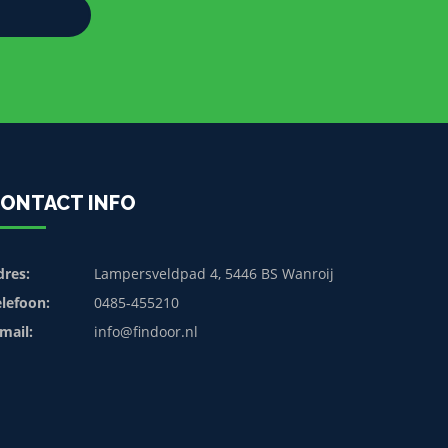
ONTACT INFO
dres:
Lampersveldpad 4, 5446 BS Wanroij
elefoon:
0485-455210
mail:
info@findoor.nl