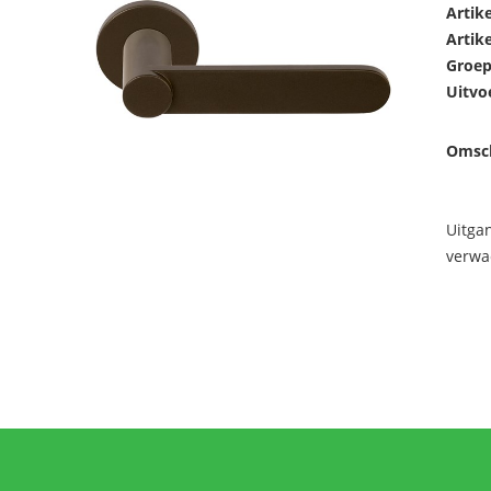
Artik
Artik
Groep
Uitvo
Omsch
Uitga
verwa