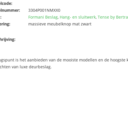
elcode:
elnummer:
3304P001NMXX0
:
Formani Beslag
,
Hang- en sluitwerk
,
Tense by Bert
ering:
massieve meubelknop mat zwart
rijving:
ngspunt is het aanbieden van de mooiste modellen en de hoogste kw
chten van luxe deurbeslag.