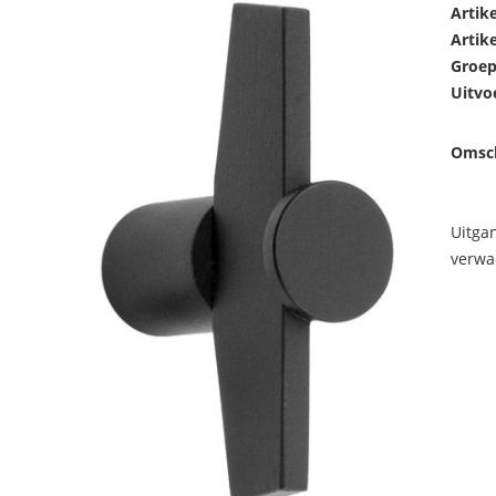
Artik
Artik
Groep
Uitvo
Omsch
Uitga
verwa