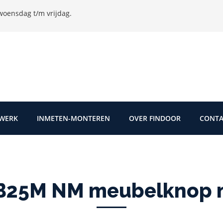
oensdag t/m vrijdag.
TWERK
INMETEN-MONTEREN
OVER FINDOOR
CONTA
B25M NM meubelknop m