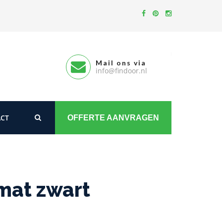
Mail ons via
info@findoor.nl
CT
OFFERTE AANVRAGEN
at zwart