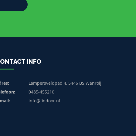
ONTACT INFO
dres:
Lampersveldpad 4, 5446 BS Wanroij
elefoon:
0485-455210
mail:
info@findoor.nl