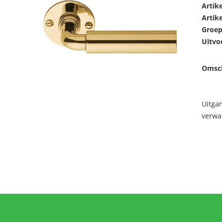
Artik
Artik
Groep
Uitvo
Omsch
Uitga
verwa