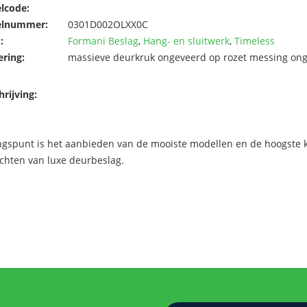
elcode:
elnummer:
0301D002OLXX0C
:
Formani Beslag
,
Hang- en sluitwerk
,
Timeless
ering:
massieve deurkruk ongeveerd op rozet messing ong
rijving:
ngspunt is het aanbieden van de mooiste modellen en de hoogste kw
chten van luxe deurbeslag.