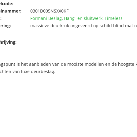
elcode:
elnummer:
0301D005NSXX0KF
:
Formani Beslag
,
Hang- en sluitwerk
,
Timeless
ering:
massieve deurkruk ongeveerd op schild blind mat n
rijving:
ngspunt is het aanbieden van de mooiste modellen en de hoogste kw
chten van luxe deurbeslag.