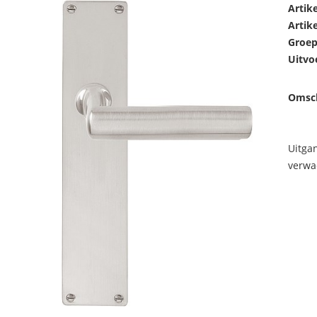
Artik
Artik
Groep
Uitvo
Omsch
Uitga
verwa