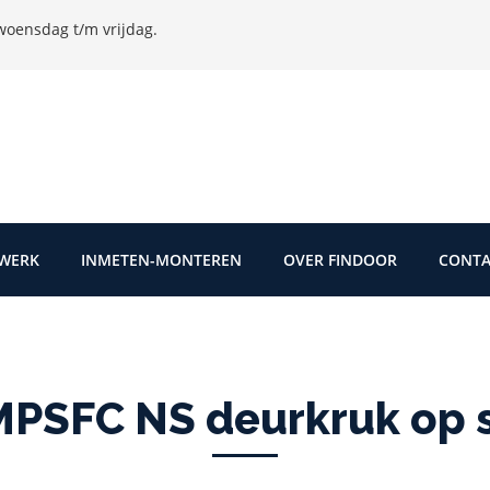
oensdag t/m vrijdag.
TWERK
INMETEN-MONTEREN
OVER FINDOOR
CONTA
PSFC NS deurkruk op sc