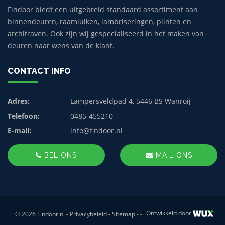
Findoor biedt een uitgebreid standaard assortiment aan
binnendeuren, raamluiken, lambriseringen, plinten en
architraven. Ook zijn wij gespecialiseerd in het maken van
deuren naar wens van de klant.
CONTACT INFO
Adres:
Lampersveldpad 4, 5446 BS Wanroij
Telefoon:
0485-455210
E-mail:
info@findoor.nl
BEL ONS
MAIL ONS
Ontwikkeld door
© 2026 Findoor.nl -
Privacybeleid
-
Sitemap
-
-