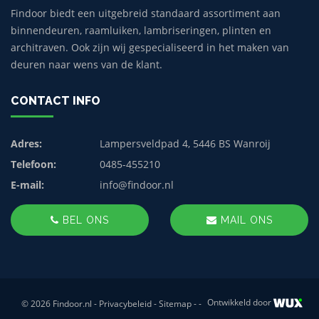
Findoor biedt een uitgebreid standaard assortiment aan
binnendeuren, raamluiken, lambriseringen, plinten en
architraven. Ook zijn wij gespecialiseerd in het maken van
deuren naar wens van de klant.
CONTACT INFO
Adres:
Lampersveldpad 4, 5446 BS Wanroij
Telefoon:
0485-455210
E-mail:
info@findoor.nl
BEL ONS
MAIL ONS
Ontwikkeld door
© 2026 Findoor.nl -
Privacybeleid
-
Sitemap
-
-