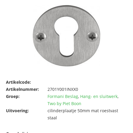
Artikelcode:
Artikelnummer:
2701Y001INXX0
Groep:
Formani Beslag
,
Hang- en sluitwerk
,
Two by Piet Boon
Uitvoering:
cilinderplaatje 50mm mat roestvast
staal