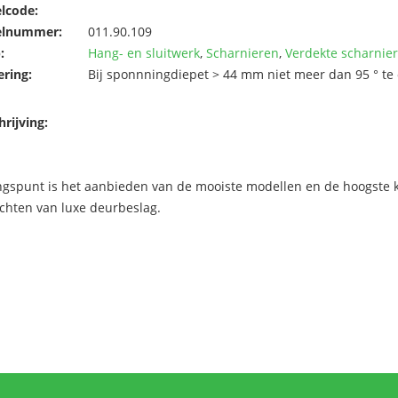
elcode:
elnummer:
011.90.109
:
Hang- en sluitwerk
,
Scharnieren
,
Verdekte scharnie
ering:
Bij sponnningdiepet > 44 mm niet meer dan 95 ° te 
rijving:
ngspunt is het aanbieden van de mooiste modellen en de hoogste kw
chten van luxe deurbeslag.