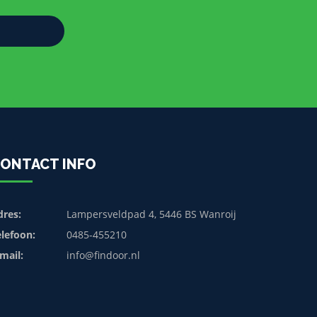
ONTACT INFO
dres:
Lampersveldpad 4, 5446 BS Wanroij
elefoon:
0485-455210
mail:
info@findoor.nl