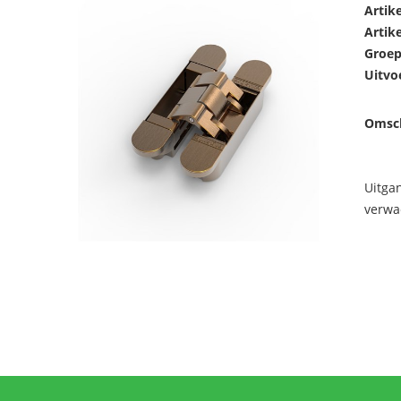
Artik
Artik
Groep
Uitvo
Omsch
Uitga
verwa