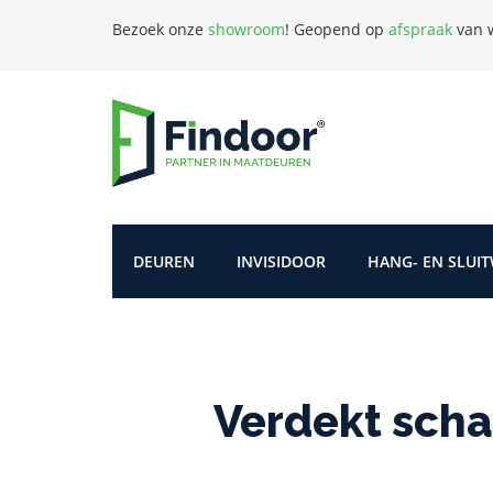
Bezoek onze
showroom
!
Geopend op
afspraak
van w
DEUREN
INVISIDOOR
HANG- EN SLUI
Verdekt scha